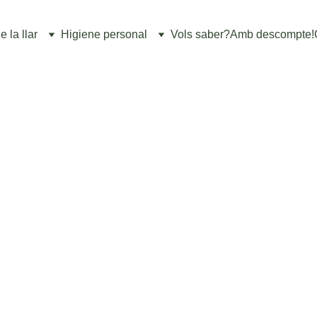
 la llar
Higiene personal
Vols saber?
Amb descompte!