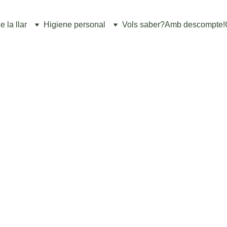
 la llar
Higiene personal
Vols saber?
Amb descompte!
CONSELLS DE NETEJA