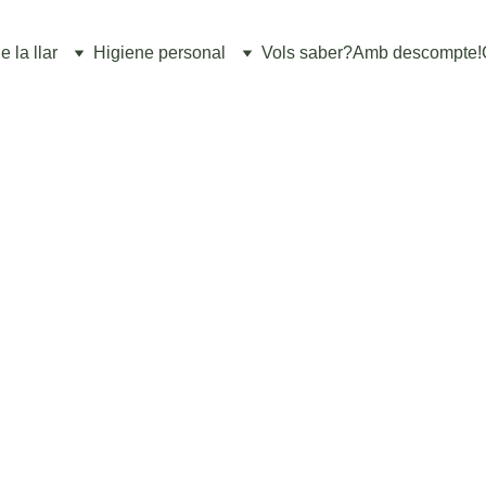
 la llar
Higiene personal
Vols saber?
Amb descompte!