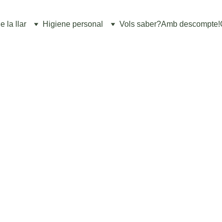
 la llar
Higiene personal
Vols saber?
Amb descompte!