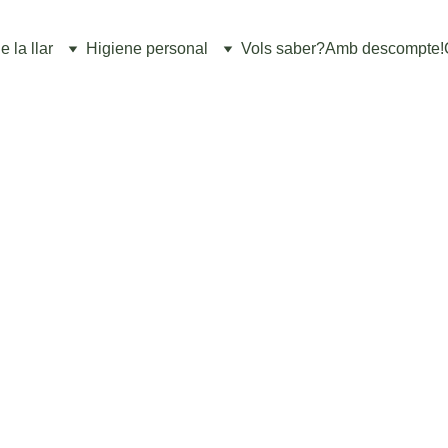
 la llar
Higiene personal
Vols saber?
Amb descompte!