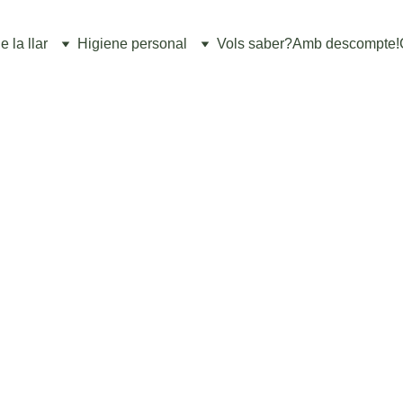
 la llar
Higiene personal
Vols saber?
Amb descompte!